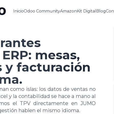
Inicio
Odoo Community
Amazon
Kit Digital
Blog
Con
rantes
 ERP: mesas,
s y facturación
ema.
nan como islas: los datos de ventas no
xcel y la contabilidad se hace a mano al
ramos el TPV directamente en JUMO
gestión hablen el mismo idioma.