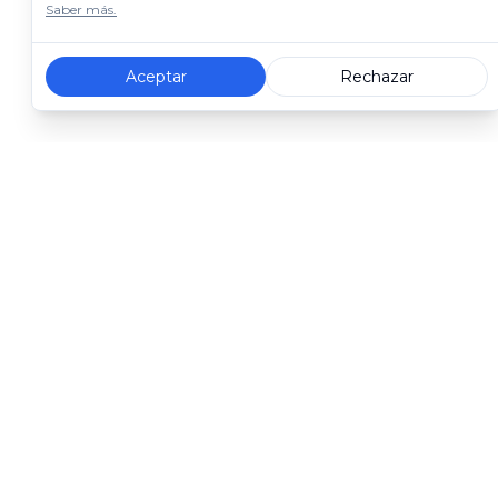
Saber más.
Aceptar
Rechazar
Revolucionando la Gestión Empresarial con JUMO 
© Jumo Technologies, 2024.
Empresa
Grupo Jumo